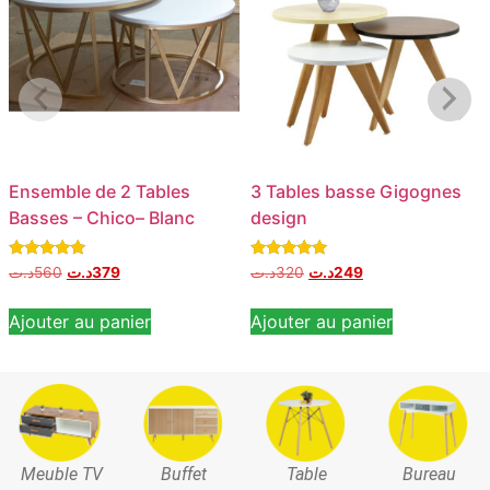
Ensemble de 2 Tables
3 Tables basse Gigognes
Basses – Chico– Blanc
design
Note
Note
د.ت
560
د.ت
379
د.ت
320
د.ت
249
5.00
5.00
sur 5
sur 5
Ajouter au panier
Ajouter au panier
Meuble TV
Buffet
Table
Bureau