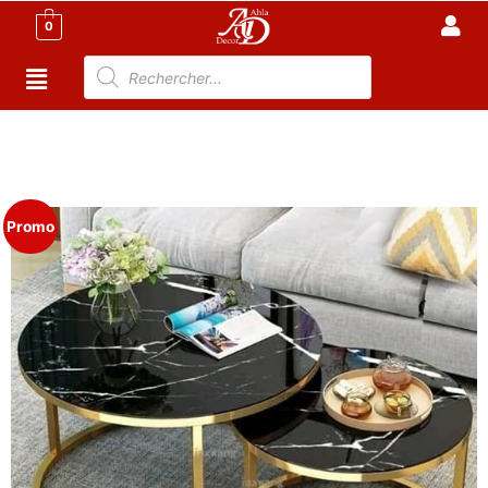
0
Accueil
/
Meuble Moderne
/
Nouveaux
Produit
/ Ensemble de 2 Tables Basses – Plateau effet
marbre Noir – Socle doré
Promo