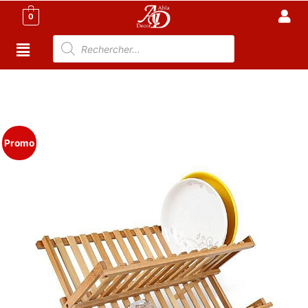
0
Accueil
/
Cuisine
/
Accessoire Cuisine
Tunisie
/ Égouttoir Vaisselle – Résistant à l’eau – 45 * 33
cm
Promo