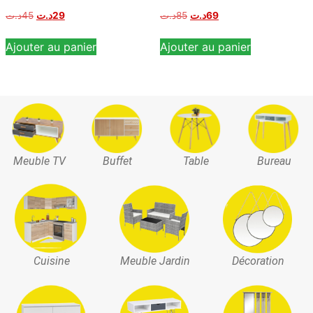
د.ت
45
د.ت
29
د.ت
85
د.ت
69
Ajouter au panier
Ajouter au panier
Meuble TV
Buffet
Table
Bureau
Cuisine
Meuble Jardin
Décoration