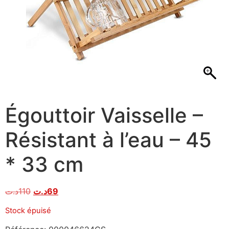
Égouttoir Vaisselle –
Résistant à l’eau – 45
* 33 cm
د.ت
110
د.ت
69
Stock épuisé