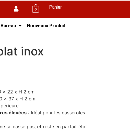
Panier
0
 Bureau
Nouveaux Produit
lat inox
0 x 22 x H 2 cm
0 x 37 x H 2 cm
upérieure
ures élevées
: Idéal pour les casseroles
 ne se casse pas, et reste en parfait état