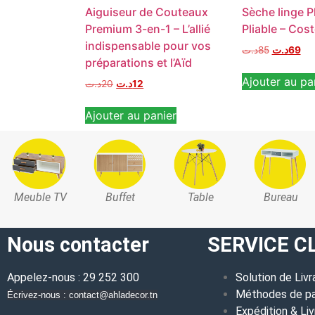
Aiguiseur de Couteaux
Sèche linge P
Premium 3-en-1 – L’allié
Pliable – Cos
indispensable pour vos
د.ت
85
د.ت
69
préparations et l’Aïd
Ajouter au pa
د.ت
20
د.ت
12
Ajouter au panier
Meuble TV
Buffet
Table
Bureau
Nous contacter
SERVICE C
Appelez-nous : 29 252 300
Solution de Livr
Méthodes de p
Écrivez-nous : contact@ahladecor.tn
Expédition & Liv