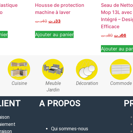
lastique
Housse de protection
Seau de Netto
to
machine à laver
Mop 13L avec
Intégré – Des
د.ت
40
د.ت
33
Efficace
nier
Ajouter au panier
د.ت
80
د.ت
66
Ajouter au pan
Cuisine
Meuble
Décoration
Commode
Jardin
LIENT
A PROPOS
P
aison
aiement
Qui sommes-nous
raison