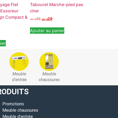
yage Flat
Tabouret Marche-pied pas
Mini Patère du
 Essoreur
cher
crochets pour
ign Compact &
د.ت
45
د.ت
29
د.ت
25
د.ت
14
Ajouter au panier
Ajouter au pan
ier
Meuble
Meuble
d'entrée
chaussures
RODUITS
Promotions
Meuble chaussures
Meuble d’entrée