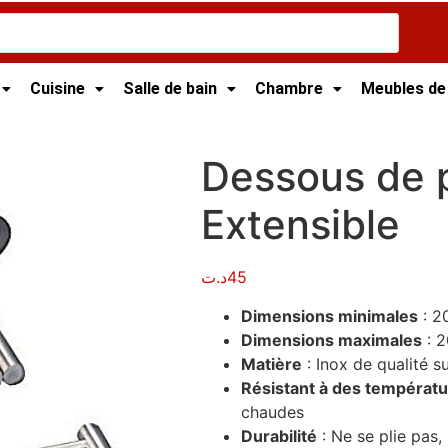
Cuisine
Salle de bain
Chambre
Meubles de
/ Dessous de plat inox Extensible
Dessous de p
Extensible
د.ت
45
Dimensions minimales
: 2
Dimensions maximales
: 2
Matière
: Inox de qualité s
Résistant à des températ
chaudes
Durabilité
: Ne se plie pas,