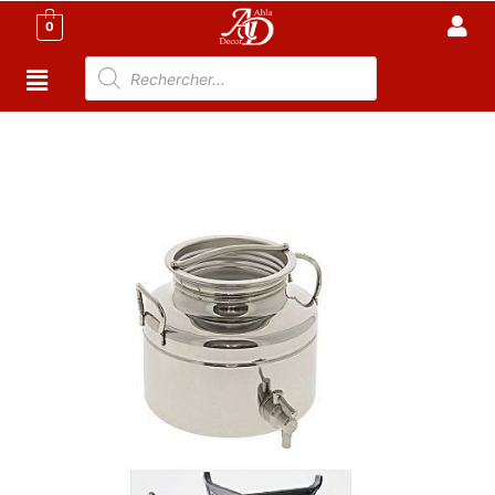
0
Accueil
/
Cuisine
/
Accessoire Cuisine Tunisie
/
CITERNE
- FUT HUILE D OLIVE
/ Citerne Huile-Fut INOX 5 L