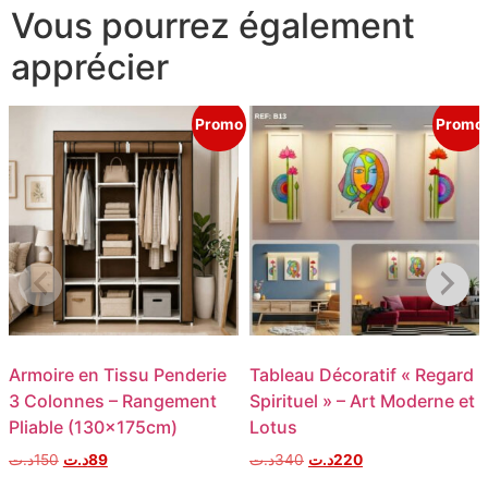
Vous pourrez également
apprécier
Promo
Promo
Armoire en Tissu Penderie
Tableau Décoratif « Regard
3 Colonnes – Rangement
Spirituel » – Art Moderne et
Pliable (130x175cm)
Lotus
د.ت
150
د.ت
89
د.ت
340
د.ت
220