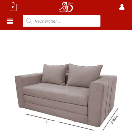
0
Accueil
/
Meuble Moderne
/
Meuble Salon
/
Canapé Lit
Tunisie
/ Canapé-Lit Convertible 2 Places