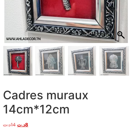
Cadres muraux
14cm*12cm
د.ت
14
د.ت
8