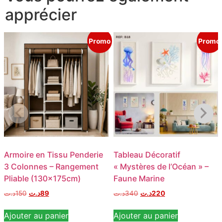
apprécier
Promo
Promo
Armoire en Tissu Penderie
Tableau Décoratif
3 Colonnes – Rangement
« Mystères de l’Océan » –
Pliable (130x175cm)
Faune Marine
د.ت
150
د.ت
89
د.ت
340
د.ت
220
Ajouter au panier
Ajouter au panier