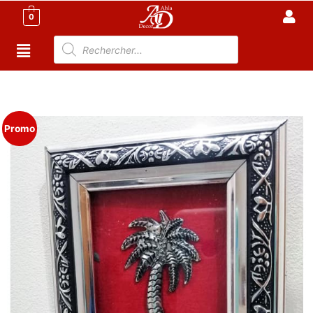
0
Accueil
/
Meuble Moderne
/
Nouveaux Produit
/ Cadres
muraux 14cm*12cm
Promo