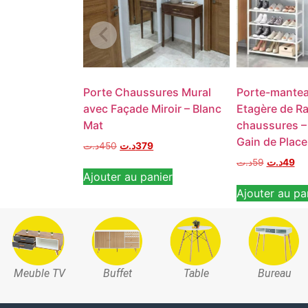
Porte Chaussures Mural
Porte-mantea
avec Façade Miroir – Blanc
Etagère de R
Mat
chaussures –
Gain de Place
د.ت
450
د.ت
379
د.ت
59
د.ت
49
Ajouter au panier
Ajouter au pa
Meuble TV
Buffet
Table
Bureau