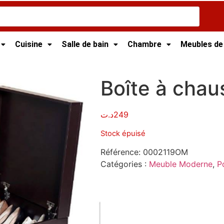
Cuisine
Salle de bain
Chambre
Meubles de
 Tunisie
/ Boîte à chaussures
Boîte à chau
د.ت
249
Stock épuisé
Référence:
0002119OM
Catégories :
Meuble Moderne
,
P