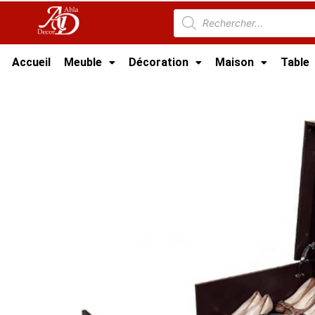
Accueil
Meuble
Décoration
Maison
Table
Accueil
/
Meuble Moderne
/
Porte chaussures