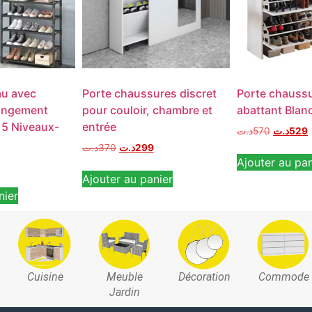
u avec
Porte chaussures discret
Porte chaussu
angement
pour couloir, chambre et
abattant Blan
 5 Niveaux-
entrée
د.ت
570
د.ت
529
د.ت
370
د.ت
299
Ajouter au pan
Ajouter au panier
nier
Cuisine
Meuble
Décoration
Commode
Jardin