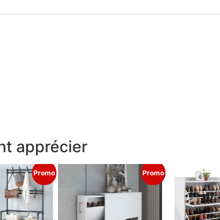
t apprécier
Promo
Promo