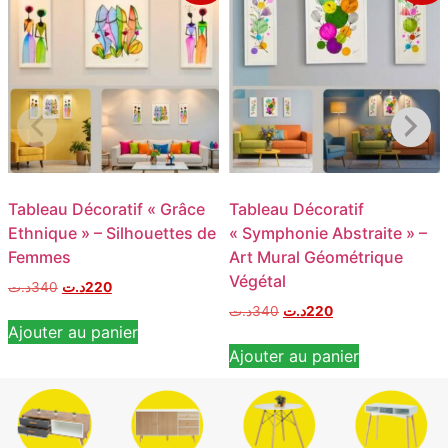
Tableau Décoratif « Grâce
Tableau Décoratif
Ethnique » – Silhouettes de
« Symphonie Abstraite » –
Femmes
Art Mural Géométrique
Végétal
د.ت
340
د.ت
220
د.ت
340
د.ت
220
Ajouter au panier
Ajouter au panier