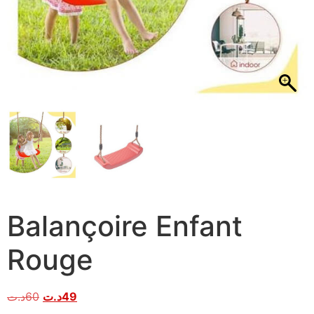
Balançoire Enfant
Rouge
د.ت
60
د.ت
49