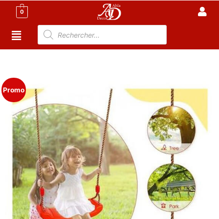
0
Accueil
/
Meuble Moderne
/
Nouveaux
Produit
/ Balançoire Enfant Rouge
Promo