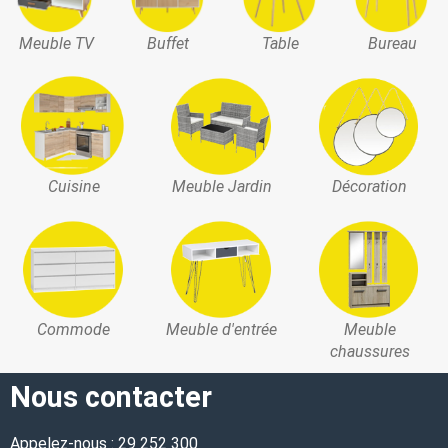
Meuble TV
Buffet
Table
Bureau
Cuisine
Meuble Jardin
Décoration
Commode
Meuble d'entrée
Meuble
chaussures
Nous contacter
Appelez-nous : 29 252 300