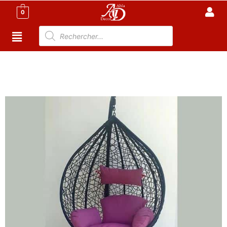
0
Accueil
/
Meuble Moderne
/
Meuble jardin
Tunisie
/
BALANÇOIRES - HAMAC
/ BALANÇOIRE
COCON NOIR/MAUVE