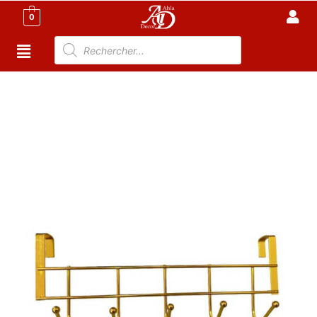
0
Accueil
/
Cuisine
/
Accessoire Cuisine
Tunisie
/ Accroche vêtement – Patère du porte 5
crochets