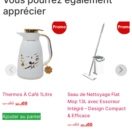
apprécier
Promo
Promo
Thermos À Café 1Litre
Seau de Nettoyage Flat
Mop 13L avec Essoreur
د.ت
80
د.ت
69
Intégré – Design Compact
& Efficace
Ajouter au panier
د.ت
80
د.ت
66