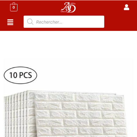
0
Accueil
/
Meuble Moderne
/
Nouveaux Produit
/ 10
Panneaux Muraux Adhésifs – Anti-Humidité 3D – 77 * 70
* 0.5 cm