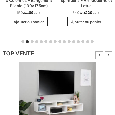
3 Colonnes – Rangement
Spirituel » – Art Moderne et
Pliable (130x175cm)
Lotus
150
د.ت
89
د.ت
340
د.ت
220
د.ت
Ajouter au panier
Ajouter au panier
TOP VENTE