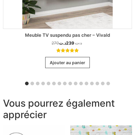
Meuble TV suspendu pas cher – Vivald
270
د.ت
239
د.ت
5.00
out
of 5
Ajouter au panier
Vous pourrez également
apprécier