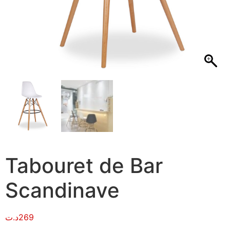
Tabouret de Bar
Scandinave
د.ت
269