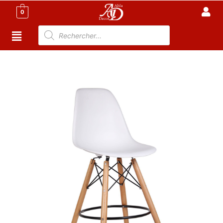
0
Accueil
/
Maison
/
Tabouret tunisie
/ Tabouret de Bar
Scandinave