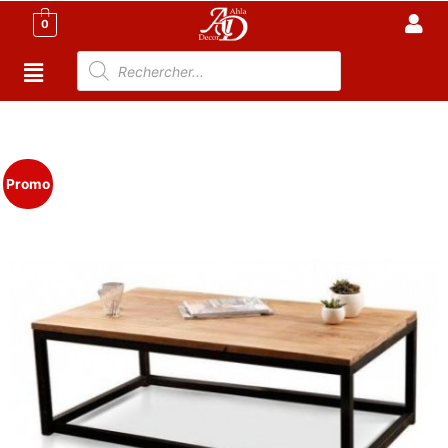
0
Accueil
/
TABLE TUNISIE
/
TABLE BASSE
/ Table Basse
rectangulaire
Promo