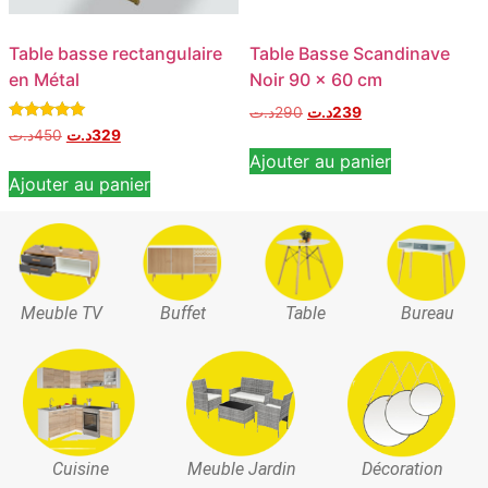
Table basse rectangulaire
Table Basse Scandinave
en Métal
Noir 90 x 60 cm
د.ت
290
د.ت
239
Note
د.ت
450
د.ت
329
5.00
Ajouter au panier
sur 5
Ajouter au panier
Meuble TV
Buffet
Table
Bureau
Cuisine
Meuble Jardin
Décoration