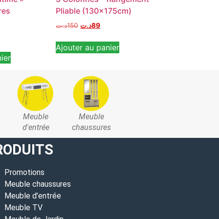
res
Pliable (130x175cm)
Transparente 
Couette
د.ت
150
د.ت
89
د.ت
20
د.ت
13
Ajouter au panier
ier
Ajouter au pan
Meuble
Meuble
d'entrée
chaussures
RODUITS
Promotions
Meuble chaussures
Meuble d’entrée
Meuble TV