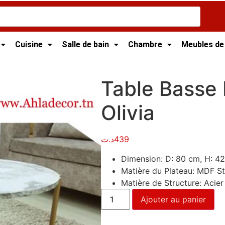
Cuisine
Salle de bain
Chambre
Meubles de
t
/ Table Basse Moderne – Olivia
Table Basse
Olivia
د.ت
439
Dimension: D: 80 cm, H: 4
Matière du Plateau: MDF Str
Matière de Structure: Acier
Ajouter au panier