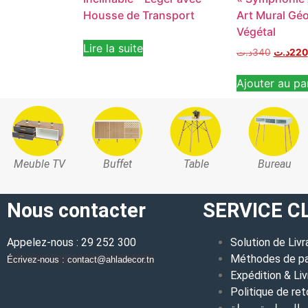
Housse de Transport
Art Mural Gé
Végétal
Lire la suite
د.ت
340
د.ت
220
Ajouter au pa
Meuble TV
Buffet
Table
Bureau
Nous contacter
SERVICE C
Appelez-nous : 29 252 300
Solution de Livr
Méthodes de p
Écrivez-nous : contact@ahladecor.tn
Expédition & Liv
Politique de ret