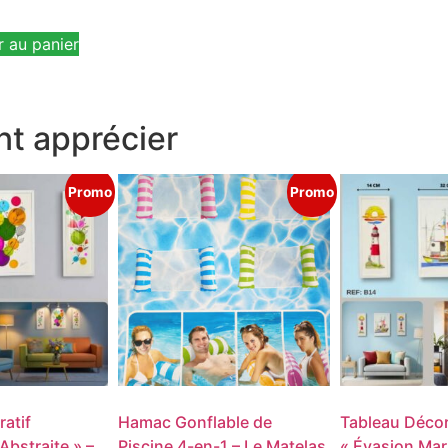
r au panier
t apprécier
Promo
Promo
atif
Hamac Gonflable de
Tableau Décor
bstraite » –
Piscine 4-en-1 – Le Matelas
« Évasion Mari