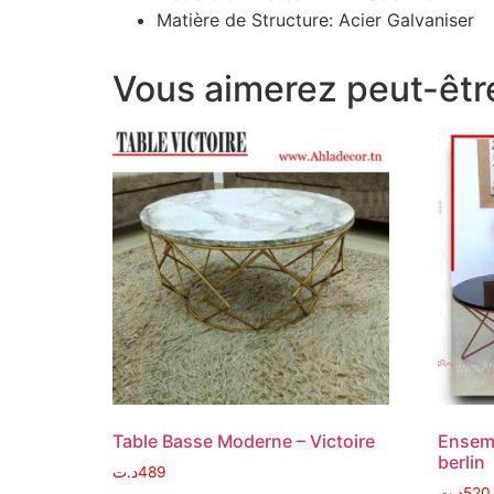
Matière de Structure: Acier Galvaniser
Vous aimerez peut-êtr
Table Basse Moderne – Victoire
Ensemb
berlin
د.ت
489
د.ت
520