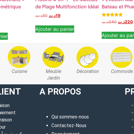
ométrique
de Plage Multifonction Idéal
Bateau et Pha
د.ت
30
د.ت
19
Note
د.ت
340
د.ت
220
5.00
Ajouter au panier
sur 5
Ajouter au pan
nier
Cuisine
Meuble
Décoration
Commode
Jardin
LIENT
A PROPOS
P
aison
aiement
Qui sommes-nous
raison
Contactez-Nous
our