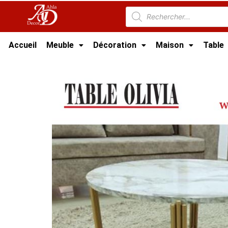
Accueil
Meuble
Décoration
Maison
Table
Accueil
/
Meuble Moderne
/
Nouveaux Produi