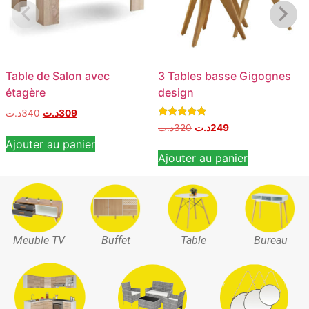
Table de Salon avec
3 Tables basse Gigognes
étagère
design
د.ت
340
د.ت
309
Note
د.ت
320
د.ت
249
5.00
Ajouter au panier
sur 5
Ajouter au panier
Meuble TV
Buffet
Table
Bureau