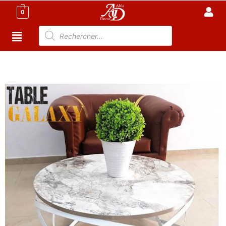
0
Accueil
/
TABLE TUNISIE
/
TABLE BASSE
/ Table Basse
Rond – Plateau effet Marbre