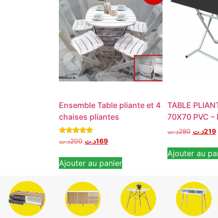
Ensemble Table pliante et 4
TABLE PLIAN
chaises pliantes
70X70 PVC – 
د.ت
280
د.ت
219
Note
د.ت
200
د.ت
169
5.00
Ajouter au pa
sur 5
Ajouter au panier