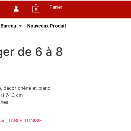
Panier
0
 Bureau
Nouveaux Produit
er de 6 à 8
é, décor chêne et blanc
x H 74,3 cm
nnes
sie
,
TABLE TUNISIE