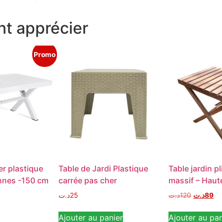
t apprécier
Promo
r plastique
Table de Jardi Plastique
Table jardin p
nnes -150 cm
carrée pas cher
massif – Haut
د.ت
25
د.ت
120
د.ت
89
Ajouter au panier
Ajouter au pan