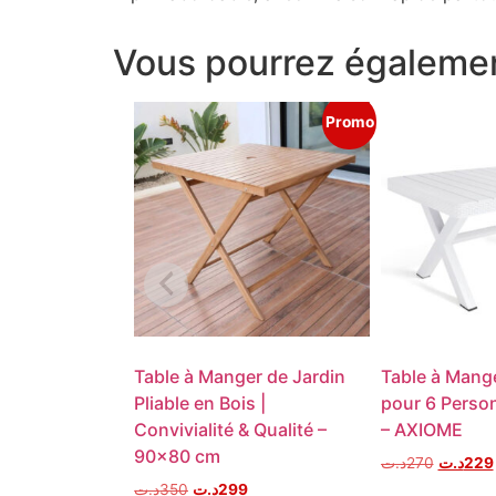
Vous pourrez égalemen
Promo
Table à Manger de Jardin
Table à Mange
Pliable en Bois |
pour 6 Perso
Convivialité & Qualité –
– AXIOME
90×80 cm
د.ت
270
د.ت
229
د.ت
350
د.ت
299