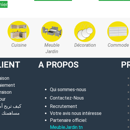
nier
Cuisine
Meuble
Décoration
Commode
Jardin
LIENT
A PROPOS
P
aison
aiement
Qui sommes-nous
raison
Contactez-Nous
our
كيف تربح أ
Recrutement
مساهمتك في
Votre avis nous intéresse
Partenaire officiel:
MeubleJardin.tn