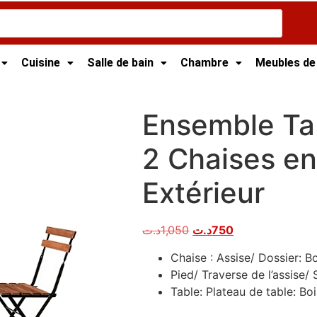
Cuisine
Salle de bain
Chambre
Meubles de
isie
/
TABLE D'EXTERIEUR
/ Ensemble Table à Manger et 2 
Ensemble Ta
2 Chaises en
Extérieur
د.ت
1,050
د.ت
750
Chaise : Assise/ Dossier: Bo
Pied/ Traverse de l’assise/
Table: Plateau de table: Boi