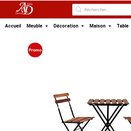
Accueil
Meuble
Décoration
Maison
Table
Accueil
/
Meuble Moderne
/
Meuble jardin Tun
Promo