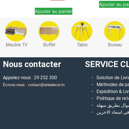
Ajouter au pa
Ajouter au panier
Meuble TV
Buffet
Table
Bureau
Nous contacter
SERVICE C
Appelez-nous : 29 252 300
Solution de Livr
Méthodes de p
Écrivez-nous : contact@ahladecor.tn
Expédition & Liv
Politique de ret
موال بطريق سهلة
 اسعاد الاخرين