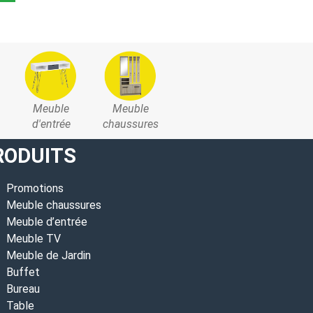
sur 5
Ajouter au pan
Meuble
Meuble
d'entrée
chaussures
RODUITS
Promotions
Meuble chaussures
Meuble d’entrée
Meuble TV
Meuble de Jardin
Buffet
Bureau
Table