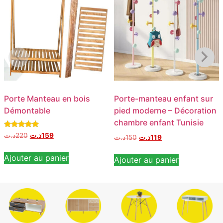
Porte Manteau en bois
Porte-manteau enfant sur
Démontable
pied moderne – Décoration
chambre enfant Tunisie
Note
د.ت
220
د.ت
159
د.ت
150
د.ت
119
5.00
sur 5
Ajouter au panier
Ajouter au panier