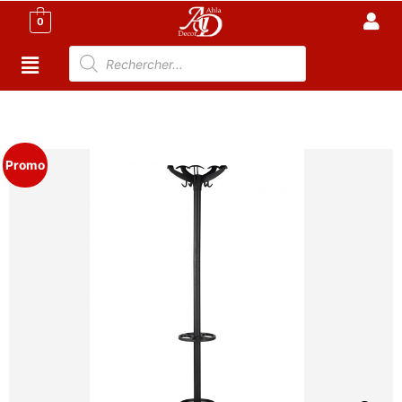
0
Accueil
/
Meuble Moderne
/
Nouveaux Produit
/ Porte
manteaux avec support parapluies pour bureau
Promo