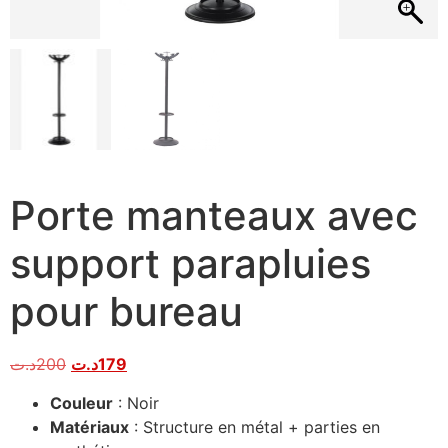
Porte manteaux avec
support parapluies
pour bureau
د.ت
200
د.ت
179
Couleur
: Noir
Matériaux
: Structure en métal + parties en