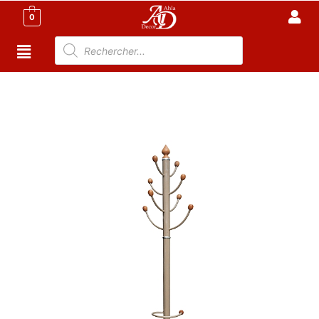
0
Accueil
/
Maison
/
Porte Manteau tunisie
/ Porte
Manteau P7