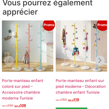
Vous pourrez également
apprécier
Promo
Promo
Porte-manteau enfant
Porte-manteau enfant sur
coloré sur pied –
pied moderne – Décoration
Accessoire chambre
chambre enfant Tunisie
moderne Tunisie
د.ت
150
د.ت
119
د.ت
130
د.ت
109