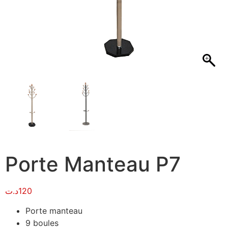
Porte Manteau P7
د.ت
120
Porte manteau
9 boules