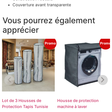
Couverture avant transparente
Vous pourrez également
apprécier
Promo
Promo
Lot de 3 Housses de
Housse de protection
Protection Tapis Tunisie
machine à laver