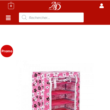
0
Accueil
/
Meuble Moderne
/
Armoire Tunisie
/
Armoire
en tissu tunisie
/ Porte chaussures – Avec 4 niveaux –
Rose – 60 x 35/110cm
Promo