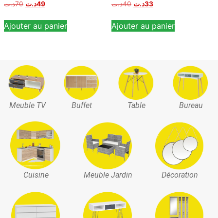
د.ت
70
د.ت
49
د.ت
40
د.ت
33
Ajouter au panier
Ajouter au panier
Meuble TV
Buffet
Table
Bureau
Cuisine
Meuble Jardin
Décoration