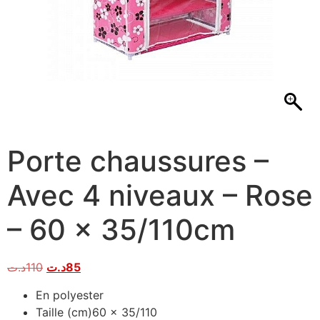
Porte chaussures –
Avec 4 niveaux – Rose
– 60 x 35/110cm
د.ت
110
د.ت
85
En polyester
Taille (cm)60 x 35/110