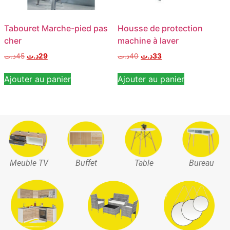
Tabouret Marche-pied pas
Housse de protection
cher
machine à laver
د.ت
45
د.ت
29
د.ت
40
د.ت
33
Ajouter au panier
Ajouter au panier
Meuble TV
Buffet
Table
Bureau