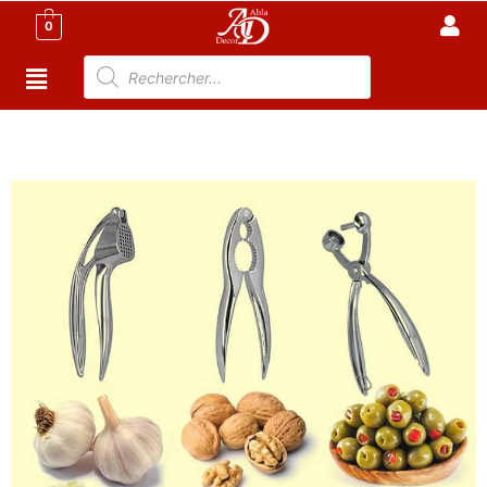
0
Accueil
/
Cuisine
/
Accessoire Cuisine Tunisie
/ Pack :
Presse ail + Casse noix + Dénoyauteur