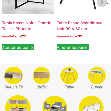
Tabla basse Noir – Grande
Table Basse Scandinave
Taille – Phoenix
Noir 90 x 60 cm
د.ت
350
د.ت
229
د.ت
290
د.ت
239
Ajouter au panier
Ajouter au panier
Meuble TV
Buffet
Table
Bureau