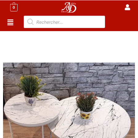
0
Accueil
/
Meuble Moderne
/
Nouveaux
Produit
/ Ensemble De 2 Tables Basses, plateau effet
marbre