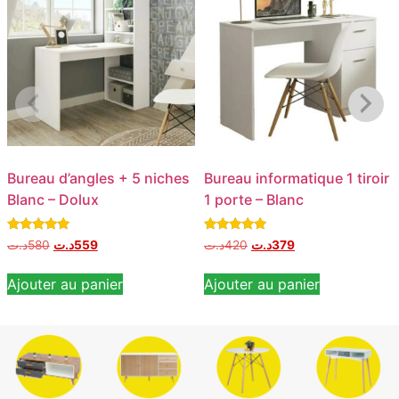
Bureau d’angles + 5 niches
Bureau informatique 1 tiroir
Blanc – Dolux
1 porte – Blanc
Note
Note
د.ت
580
د.ت
559
د.ت
420
د.ت
379
5.00
5.00
sur 5
sur 5
Ajouter au panier
Ajouter au panier