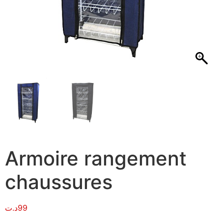
Armoire rangement
chaussures
د.ت
99