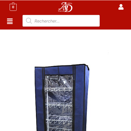
0
Accueil
/
Meuble Moderne
/
Armoire Tunisie
/
Armoire
en tissu tunisie
/ Armoire rangement chaussures