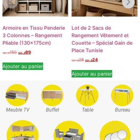
Armoire en Tissu Penderie
Lot de 2 Sacs de
3 Colonnes – Rangement
Rangement Vêtement et
Pliable (130x175cm)
Couette – Spécial Gain de
Place Tunisie
د.ت
150
د.ت
89
د.ت
28
د.ت
24
Ajouter au panier
Ajouter au panier
Meuble TV
Buffet
Table
Bureau